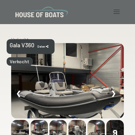
Verkocht
Gala V360
Delen
Verkocht
❮
❯
9