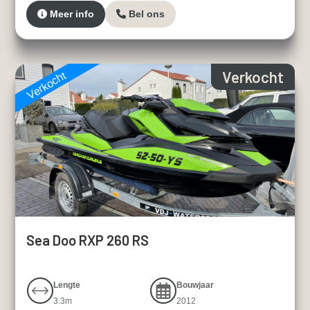
Meer info
Bel ons
Verkocht
Verkocht
Sea Doo RXP 260 RS
Lengte
Bouwjaar
3.3m
2012