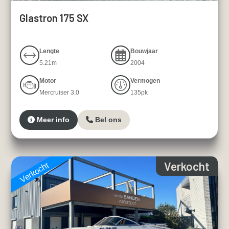
Glastron 175 SX
Lengte
Bouwjaar
5.21m
2004
Motor
Vermogen
Mercruiser 3.0
135pk
Meer info
Bel ons
Verkocht
Verkocht