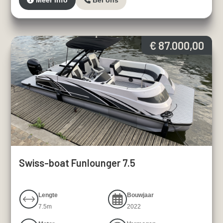
Meer info
Bel ons
€ 87.000,00
Swiss-boat Funlounger 7.5
Lengte
Bouwjaar
7.5m
2022