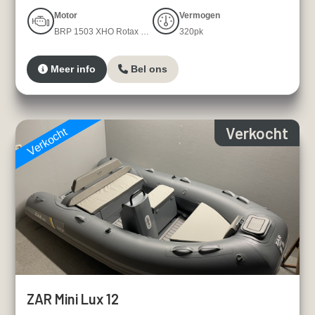
Motor
Vermogen
BRP 1503 XHO Rotax 4-TEC four-stroke
320pk
Meer info
Bel ons
Verkocht
Verkocht
ZAR Mini Lux 12