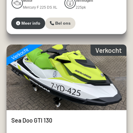
Motor
Vermogen
Mercury F 225 DS XL
225pk
Meer info
Bel ons
Verkocht
Verkocht
Sea Doo GTI 130