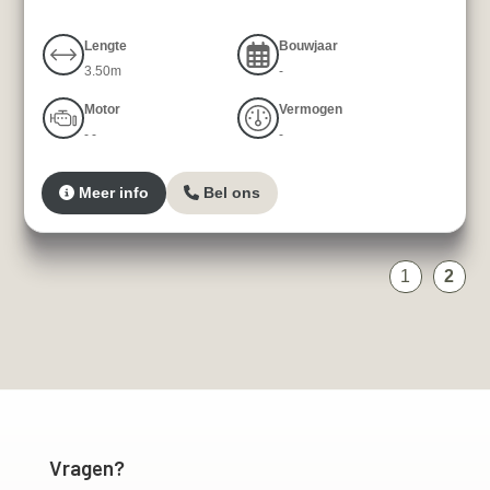
Lengte
Bouwjaar
3.50m
-
Motor
Vermogen
- -
-
Meer info
Bel ons
1
2
Vragen?