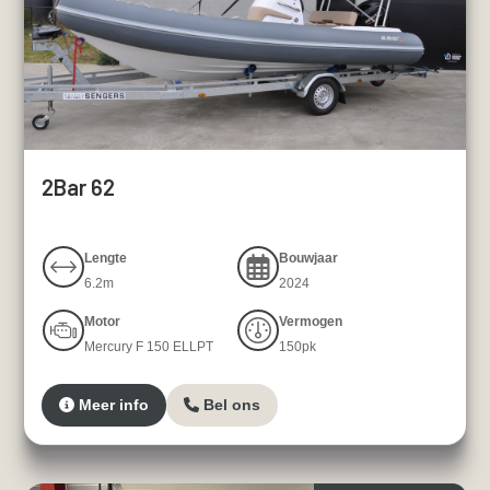
2Bar 62
Lengte
Bouwjaar
6.2m
2024
Motor
Vermogen
Mercury F 150 ELLPT
150pk
Meer info
Bel ons