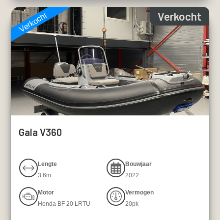
Verkocht
Verkocht
Gala V360
Lengte
Bouwjaar
3.6m
2022
Motor
Vermogen
Honda BF 20 LRTU
20pk