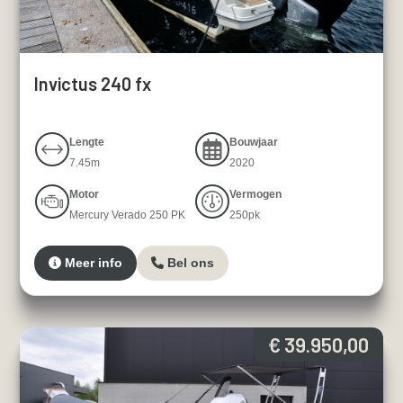
Invictus 240 fx
Lengte
Bouwjaar
7.45m
2020
Motor
Vermogen
Mercury Verado 250 PK
250pk
Meer info
Bel ons
€ 39.950,00