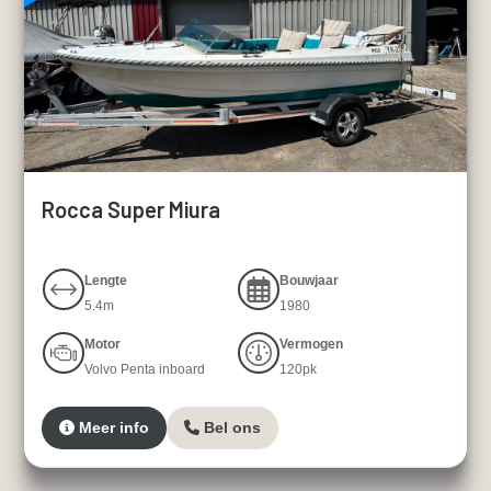
Rocca Super Miura
Lengte
Bouwjaar
5.4m
1980
Motor
Vermogen
Volvo Penta inboard
120pk
Meer info
Bel ons