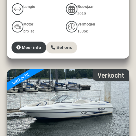
Lengte
Bouwjaar
-
2019
Motor
Vermogen
brp jet
130pk
Meer info
Bel ons
Verkocht
Verkocht