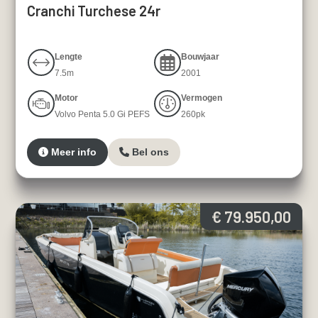
Cranchi Turchese 24r
Lengte
Bouwjaar
7.5m
2001
Motor
Vermogen
Volvo Penta 5.0 Gi PEFS
260pk
Meer info
Bel ons
€ 79.950,00