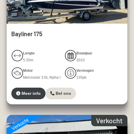
Bayliner 175
Lengte
Bouwjaar
5.35m
2010
Motor
Vermogen
Mercruiser 3.0L Alpha I
135pk
Meer info
Bel ons
Verkocht
Verkocht