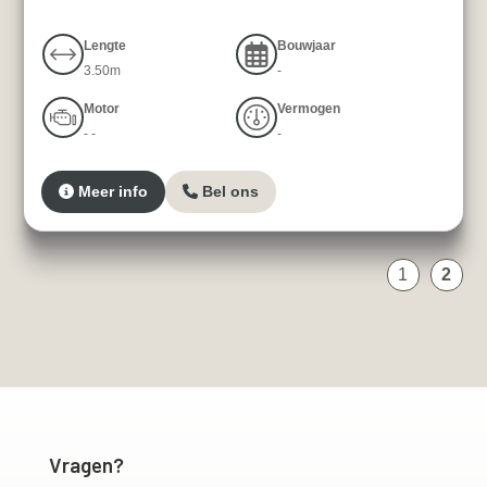
Lengte
Bouwjaar
3.50m
-
Motor
Vermogen
- -
-
Meer info
Bel ons
1
2
Vragen?