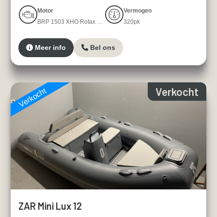
Motor
Vermogen
BRP 1503 XHO Rotax 4-TEC four-stroke
320pk
Meer info
Bel ons
Verkocht
Verkocht
ZAR Mini Lux 12