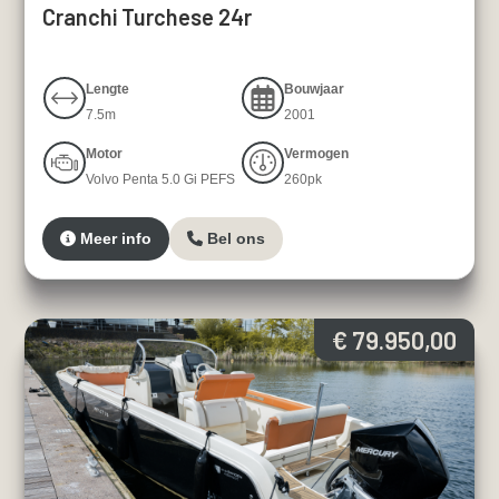
Cranchi Turchese 24r
Lengte
Bouwjaar
7.5m
2001
Motor
Vermogen
Volvo Penta 5.0 Gi PEFS
260pk
Meer info
Bel ons
€ 79.950,00