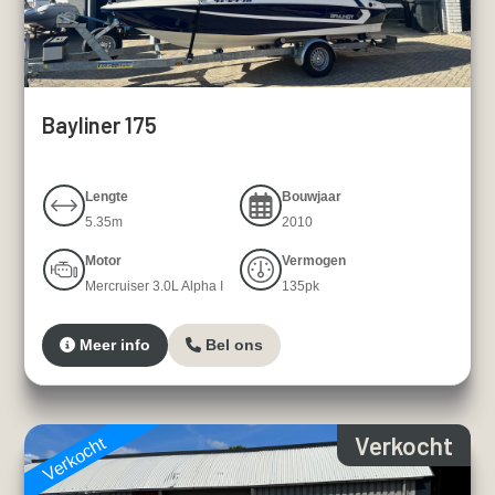
Bayliner 175
Lengte
Bouwjaar
5.35m
2010
Motor
Vermogen
Mercruiser 3.0L Alpha I
135pk
Meer info
Bel ons
Verkocht
Verkocht