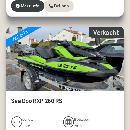
Meer info
Bel ons
Verkocht
Verkocht
Sea Doo RXP 260 RS
Lengte
Bouwjaar
3.3m
2012