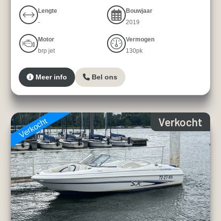
Lengte
Bouwjaar
-
2019
Motor
Vermogen
brp jet
130pk
Meer info
Bel ons
Verkocht
Verkocht