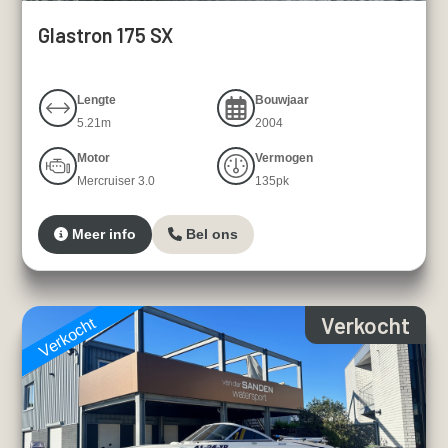
Glastron 175 SX
Lengte
Bouwjaar
5.21m
2004
Motor
Vermogen
Mercruiser 3.0
135pk
Meer info
Bel ons
Verkocht
Verkocht