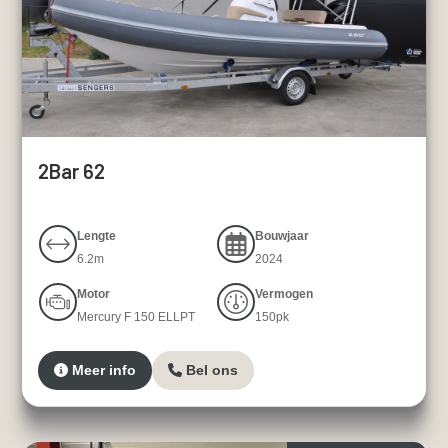
2Bar 62
Lengte
Bouwjaar
6.2m
2024
Motor
Vermogen
Mercury F 150 ELLPT
150pk
Meer info
Bel ons