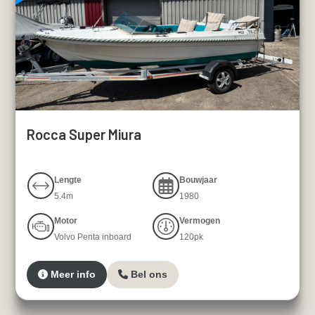
Rocca Super Miura
Lengte
Bouwjaar
5.4m
1980
Motor
Vermogen
Volvo Penta inboard
120pk
Meer info
Bel ons