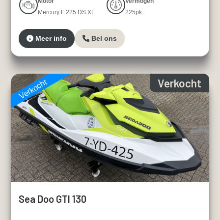
Motor
Vermogen
Mercury F 225 DS XL
225pk
Meer info
Bel ons
Verkocht
Verkocht
Sea Doo GTI 130