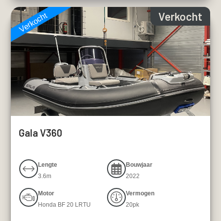
Verkocht
Verkocht
Gala V360
Lengte
Bouwjaar
3.6m
2022
Motor
Vermogen
Honda BF 20 LRTU
20pk