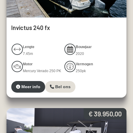
Invictus 240 fx
Lengte
Bouwjaar
7.45m
2020
Motor
Vermogen
Mercury Verado 250 PK
250pk
Meer info
Bel ons
€ 39.950,00