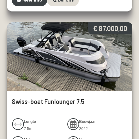
Meer info
Bel ons
€ 87.000,00
Swiss-boat Funlounger 7.5
Lengte
Bouwjaar
7.5m
2022