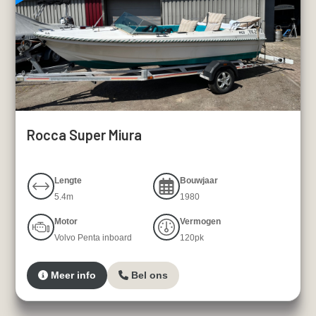
Rocca Super Miura
Lengte
Bouwjaar
5.4m
1980
Motor
Vermogen
Volvo Penta inboard
120pk
Meer info
Bel ons