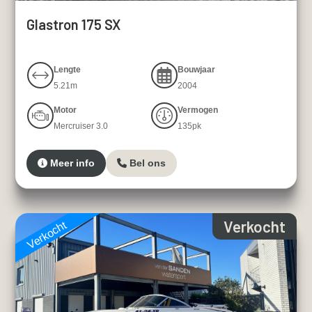
Glastron 175 SX
Lengte
Bouwjaar
5.21m
2004
Motor
Vermogen
Mercruiser 3.0
135pk
Meer info
Bel ons
Verkocht
Verkocht