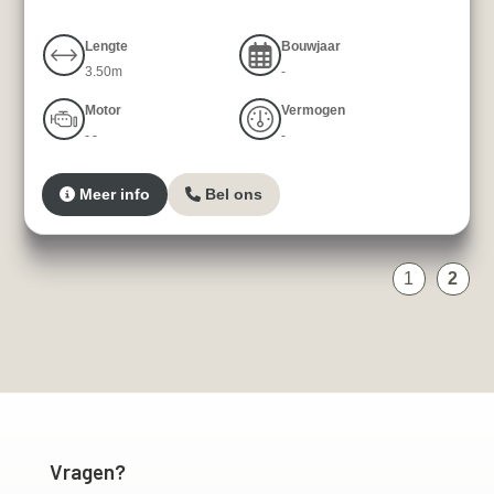
Lengte
Bouwjaar
3.50m
-
Motor
Vermogen
- -
-
Meer info
Bel ons
1
2
Vragen?