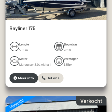
Bayliner 175
Lengte
Bouwjaar
5.35m
2010
Motor
Vermogen
Mercruiser 3.0L Alpha I
135pk
Meer info
Bel ons
Verkocht
Verkocht