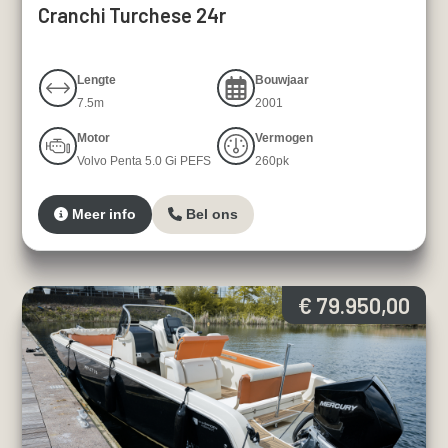
Cranchi Turchese 24r
Lengte
Bouwjaar
7.5m
2001
Motor
Vermogen
Volvo Penta 5.0 Gi PEFS
260pk
Meer info
Bel ons
€ 79.950,00