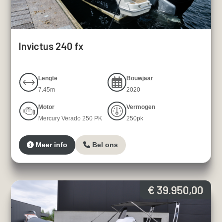
Invictus 240 fx
Lengte
Bouwjaar
7.45m
2020
Motor
Vermogen
Mercury Verado 250 PK
250pk
Meer info
Bel ons
€ 39.950,00