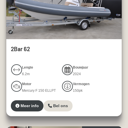
2Bar 62
Lengte
Bouwjaar
6.2m
2024
Motor
Vermogen
Mercury F 150 ELLPT
150pk
Meer info
Bel ons