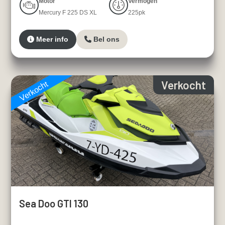
Motor
Vermogen
Mercury F 225 DS XL
225pk
Meer info
Bel ons
Verkocht
Verkocht
Sea Doo GTI 130