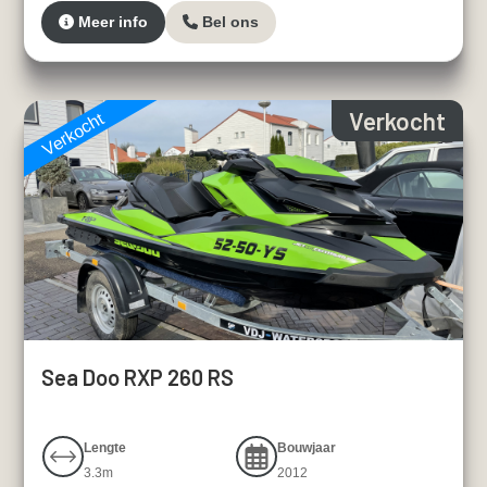
Meer info
Bel ons
Verkocht
Verkocht
Sea Doo RXP 260 RS
Lengte
Bouwjaar
3.3m
2012