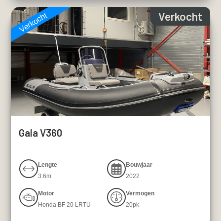
Verkocht
Verkocht
Gala V360
Lengte
Bouwjaar
3.6m
2022
Motor
Vermogen
Honda BF 20 LRTU
20pk