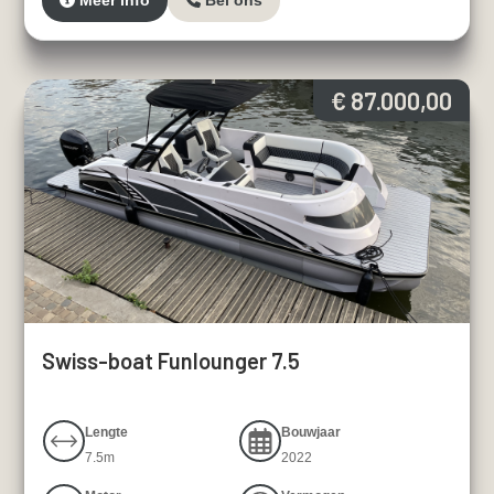
Meer info
Bel ons
€ 87.000,00
Swiss-boat Funlounger 7.5
Lengte
Bouwjaar
7.5m
2022