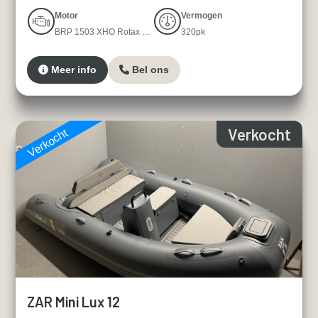
Motor
Vermogen
BRP 1503 XHO Rotax 4-TEC four-stroke
320pk
Meer info
Bel ons
Verkocht
Verkocht
ZAR Mini Lux 12