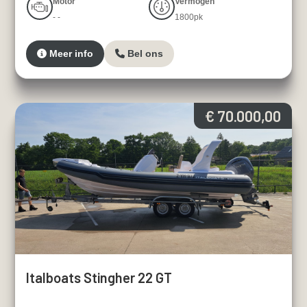
Motor
Vermogen
- -
1800pk
Meer info
Bel ons
€ 70.000,00
Italboats Stingher 22 GT