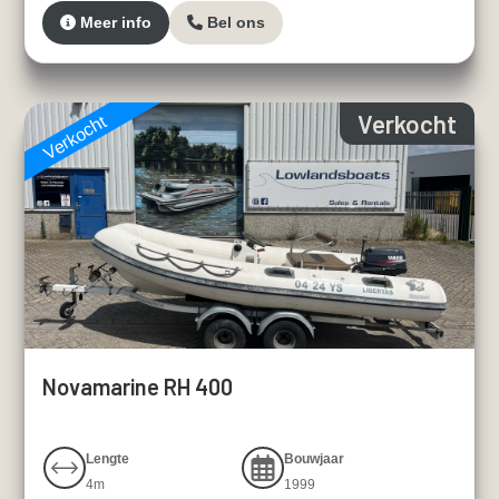
Meer info
Bel ons
Verkocht
Verkocht
Novamarine RH 400
Lengte
Bouwjaar
4m
1999