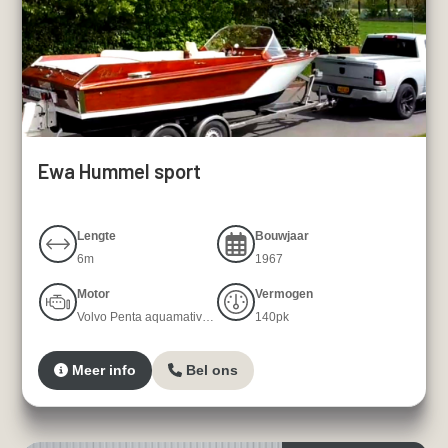
Ewa Hummel sport
Lengte
Bouwjaar
6m
1967
Motor
Vermogen
Volvo Penta aquamativ 140
140pk
Meer info
Bel ons