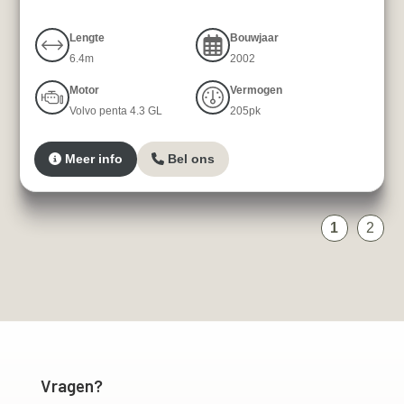
Lengte
Bouwjaar
6.4m
2002
Motor
Vermogen
Volvo penta 4.3 GL
205pk
Meer info
Bel ons
1
2
Vragen?