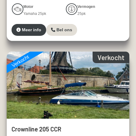
Motor
Vermogen
Yamaha 25pk
25pk
Meer info
Bel ons
Verkocht
Verkocht
Crownline 205 CCR