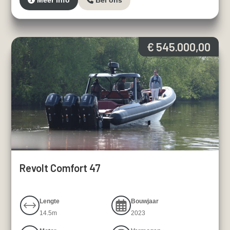
Meer info
Bel ons
€ 545.000,00
Revolt Comfort 47
Lengte
Bouwjaar
14.5m
2023