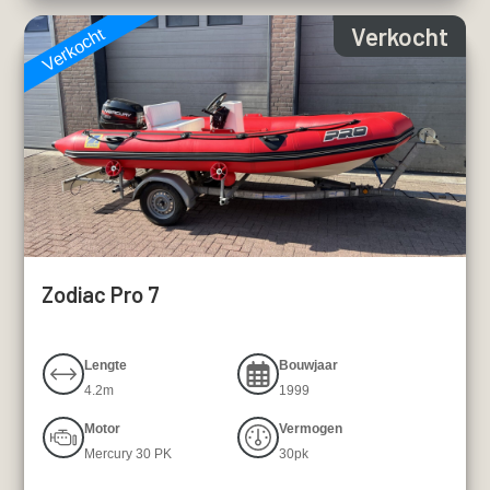
Verkocht
Verkocht
Zodiac Pro 7
Lengte
Bouwjaar
4.2m
1999
Motor
Vermogen
Mercury 30 PK
30pk