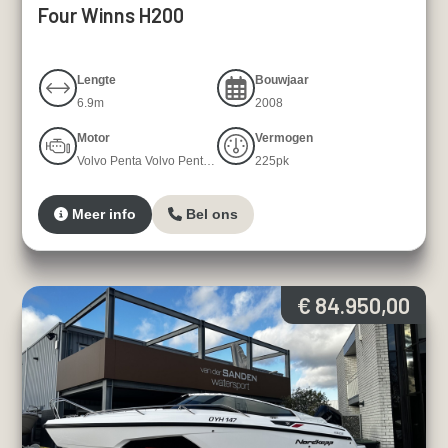
Four Winns H200
Lengte
Bouwjaar
6.9m
2008
Motor
Vermogen
Volvo Penta Volvo Penta 4,3 GXI-J
225pk
Meer info
Bel ons
€ 84.950,00