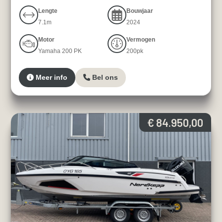
Lengte
Bouwjaar
7.1m
2024
Motor
Vermogen
Yamaha 200 PK
200pk
Meer info
Bel ons
€ 84.950,00