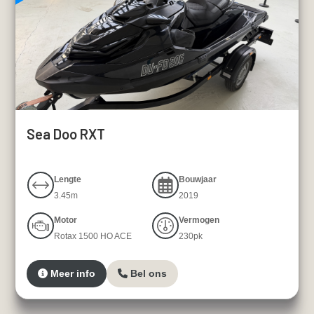
Sea Doo RXT
Lengte
Bouwjaar
3.45m
2019
Motor
Vermogen
Rotax 1500 HO ACE
230pk
Meer info
Bel ons