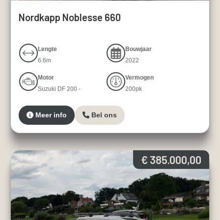
Nordkapp Noblesse 660
Lengte
Bouwjaar
6.6m
2022
Motor
Vermogen
Suzuki DF 200 -
200pk
Meer info
Bel ons
€ 385.000,00