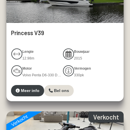
Princess V39
Lengte
Bouwjaar
12.98m
2015
Motor
Vermogen
Volvo Penta D6-330 DP D6-330 DP
330pk
Meer info
Bel ons
Verkocht
Verkocht