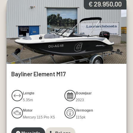
€ 29.950,00
Bayliner Element M17
Lengte
Bouwjaar
5.35m
2023
Motor
Vermogen
Mercury 115 Pro XS
115pk