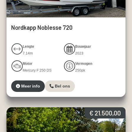
Nordkapp Noblesse 720
Lengte
Bouwjaar
7.14m
2023
Motor
Vermogen
Mercury F 250 DS
250pk
Meer info
Bel ons
€ 21.500,00